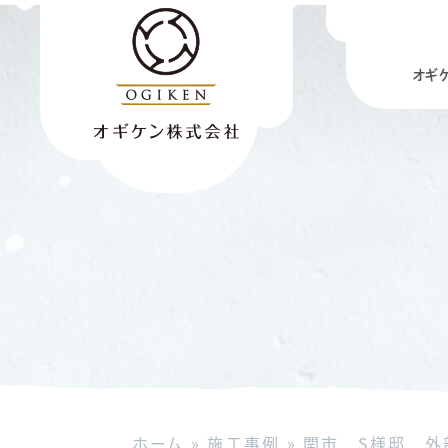
オギ
ホーム
»
施工事例
»
関市 S様邸 外